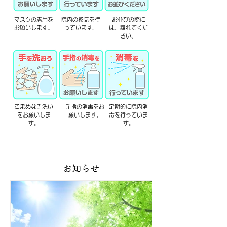
マスクの着用を
院内の換気を行
お並びの際に
お願いします。
っています。
は、離れてくだ
さい。
こまめな手洗い
手指の消毒をお
定期的に院内消
をお願いしま
願いします。
毒を行っていま
す。
す。
お知らせ