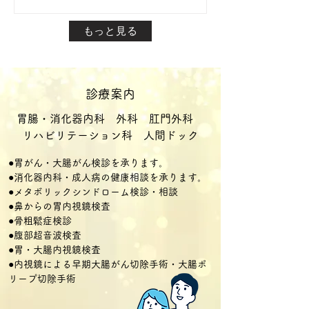
もっと見る
診療案内
胃腸・消化器内科 外科 肛門外科
リハビリテーション科 ​人間ドック
●胃がん・大腸がん検診を承ります。
●消化器内科・成人病の健康相談を承ります。
●メタボリックシンドローム検診・相談
●鼻からの胃内視鏡検査
●骨粗鬆症検診
●腹部超音波検査
●胃・大腸内視鏡検査
●内視鏡による早期大腸がん切除手術・大腸ポ
リープ切除手術